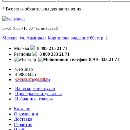
* Все поля обязательны для заполнения
пн-сб: 9:00 - 18:00 / вс: выходной
Москва, ул. Адмирала Корнилова владение 60, стр. 1
Москва
8 495 215 21 71
Регионы
8 800 333 21 71
8 916 333 21 71
web-snab
458843445
Оставить заявку
web-snab@mail.ru
Ваша корзина пуста
Проверьте статус заказа
Избранные товары
Каталог
О компании
Доставка
Гарантия
Прайсы