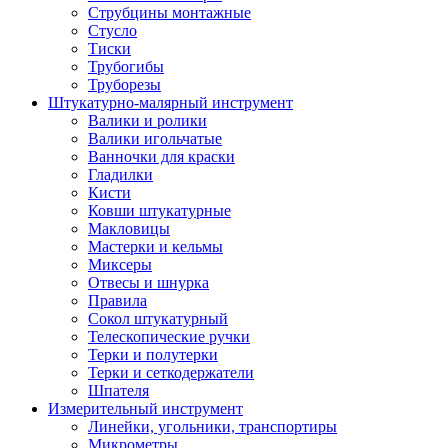
Струбцины монтажные
Стусло
Тиски
Трубогибы
Труборезы
Штукатурно-малярный инструмент
Валики и ролики
Валики игольчатые
Ванночки для краски
Гладилки
Кисти
Ковши штукатурные
Макловицы
Мастерки и кельмы
Миксеры
Отвесы и шнурка
Правила
Сокол штукатурный
Телескопические ручки
Терки и полутерки
Терки и сеткодержатели
Шпателя
Измерительный инструмент
Линейки, угольники, транспортиры
Микрометры