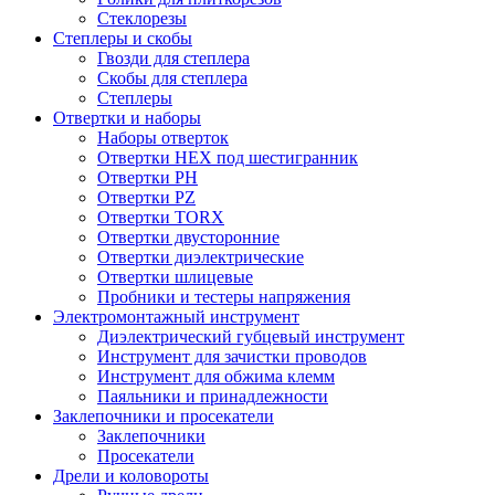
Стеклорезы
Степлеры и скобы
Гвозди для степлера
Скобы для степлера
Степлеры
Отвертки и наборы
Наборы отверток
Отвертки HEX под шестигранник
Отвертки PH
Отвертки PZ
Отвертки TORX
Отвертки двусторонние
Отвертки диэлектрические
Отвертки шлицевые
Пробники и тестеры напряжения
Электромонтажный инструмент
Диэлектрический губцевый инструмент
Инструмент для зачистки проводов
Инструмент для обжима клемм
Паяльники и принадлежности
Заклепочники и просекатели
Заклепочники
Просекатели
Дрели и коловороты