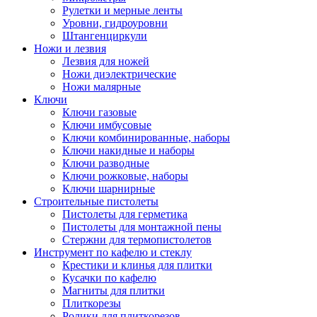
Рулетки и мерные ленты
Уровни, гидроуровни
Штангенциркули
Ножи и лезвия
Лезвия для ножей
Ножи диэлектрические
Ножи малярные
Ключи
Ключи газовые
Ключи имбусовые
Ключи комбинированные, наборы
Ключи накидные и наборы
Ключи разводные
Ключи рожковые, наборы
Ключи шарнирные
Строительные пистолеты
Пистолеты для герметика
Пистолеты для монтажной пены
Стержни для термопистолетов
Инструмент по кафелю и стеклу
Крестики и клинья для плитки
Кусачки по кафелю
Магниты для плитки
Плиткорезы
Ролики для плиткорезов