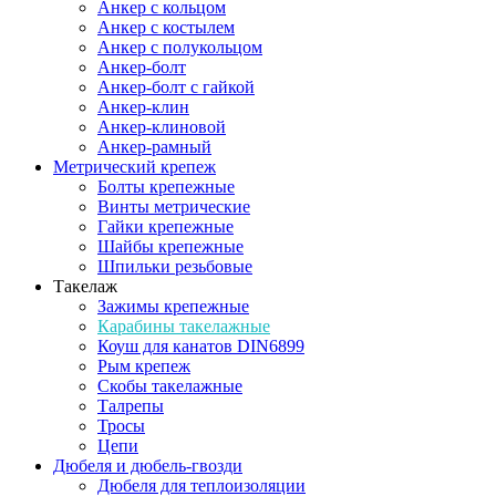
Анкер с кольцом
Анкер с костылем
Анкер с полукольцом
Анкер-болт
Анкер-болт с гайкой
Анкер-клин
Анкер-клиновой
Анкер-рамный
Метрический крепеж
Болты крепежные
Винты метрические
Гайки крепежные
Шайбы крепежные
Шпильки резьбовые
Такелаж
Зажимы крепежные
Карабины такелажные
Коуш для канатов DIN6899
Рым крепеж
Скобы такелажные
Талрепы
Тросы
Цепи
Дюбеля и дюбель-гвозди
Дюбеля для теплоизоляции