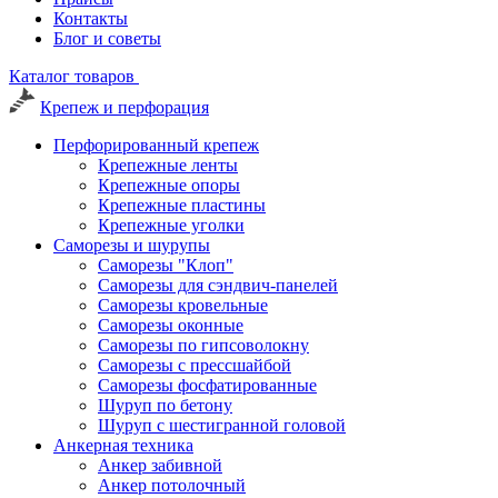
Контакты
Блог и советы
Каталог товаров
Крепеж и перфорация
Перфорированный крепеж
Крепежные ленты
Крепежные опоры
Крепежные пластины
Крепежные уголки
Саморезы и шурупы
Саморезы "Клоп"
Саморезы для сэндвич-панелей
Саморезы кровельные
Саморезы оконные
Саморезы по гипсоволокну
Саморезы с прессшайбой
Саморезы фосфатированные
Шуруп по бетону
Шуруп с шестигранной головой
Анкерная техника
Анкер забивной
Анкер потолочный