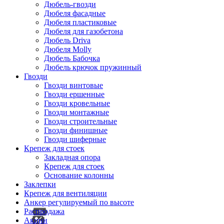
Дюбель-гвозди
Дюбеля фасадные
Дюбеля пластиковые
Дюбеля для газобетона
Дюбель Driva
Дюбеля Molly
Дюбель Бабочка
Дюбель крючок пружинный
Гвозди
Гвозди винтовые
Гвозди ершенные
Гвозди кровельные
Гвозди монтажные
Гвозди строительные
Гвозди финишные
Гвозди шиферные
Крепеж для стоек
Закладная опора
Крепеж для стоек
Основание колонны
Заклепки
Крепеж для вентиляции
Анкер регулируемый по высоте
Распродажа
Акции