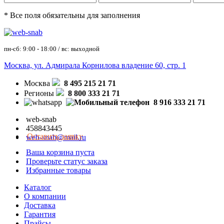
* Все поля обязательны для заполнения
пн-сб: 9:00 - 18:00 / вс: выходной
Москва, ул. Адмирала Корнилова владение 60, стр. 1
Москва
8 495 215 21 71
Регионы
8 800 333 21 71
8 916 333 21 71
web-snab
458843445
Оставить заявку
web-snab@mail.ru
Ваша корзина пуста
Проверьте статус заказа
Избранные товары
Каталог
О компании
Доставка
Гарантия
Прайсы