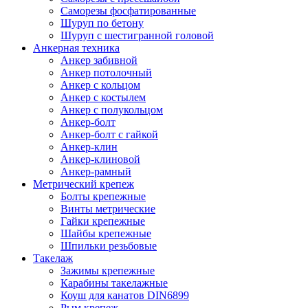
Саморезы фосфатированные
Шуруп по бетону
Шуруп с шестигранной головой
Анкерная техника
Анкер забивной
Анкер потолочный
Анкер с кольцом
Анкер с костылем
Анкер с полукольцом
Анкер-болт
Анкер-болт с гайкой
Анкер-клин
Анкер-клиновой
Анкер-рамный
Метрический крепеж
Болты крепежные
Винты метрические
Гайки крепежные
Шайбы крепежные
Шпильки резьбовые
Такелаж
Зажимы крепежные
Карабины такелажные
Коуш для канатов DIN6899
Рым крепеж