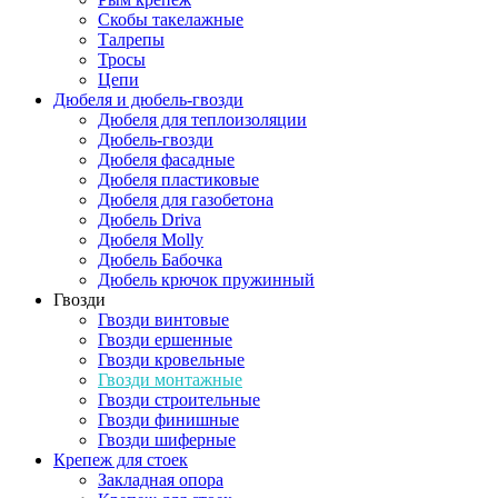
Скобы такелажные
Талрепы
Тросы
Цепи
Дюбеля и дюбель-гвозди
Дюбеля для теплоизоляции
Дюбель-гвозди
Дюбеля фасадные
Дюбеля пластиковые
Дюбеля для газобетона
Дюбель Driva
Дюбеля Molly
Дюбель Бабочка
Дюбель крючок пружинный
Гвозди
Гвозди винтовые
Гвозди ершенные
Гвозди кровельные
Гвозди монтажные
Гвозди строительные
Гвозди финишные
Гвозди шиферные
Крепеж для стоек
Закладная опора