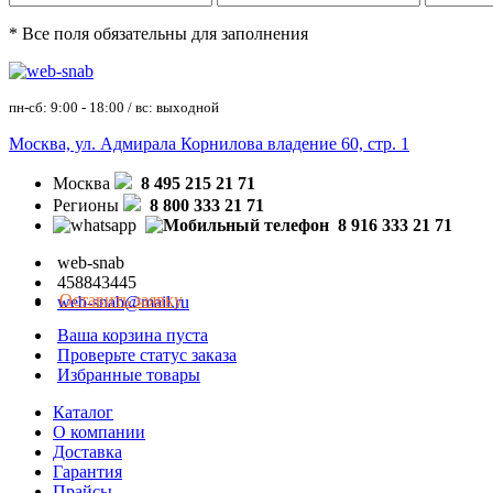
* Все поля обязательны для заполнения
пн-сб: 9:00 - 18:00 / вс: выходной
Москва, ул. Адмирала Корнилова владение 60, стр. 1
Москва
8 495 215 21 71
Регионы
8 800 333 21 71
8 916 333 21 71
web-snab
458843445
Оставить заявку
web-snab@mail.ru
Ваша корзина пуста
Проверьте статус заказа
Избранные товары
Каталог
О компании
Доставка
Гарантия
Прайсы