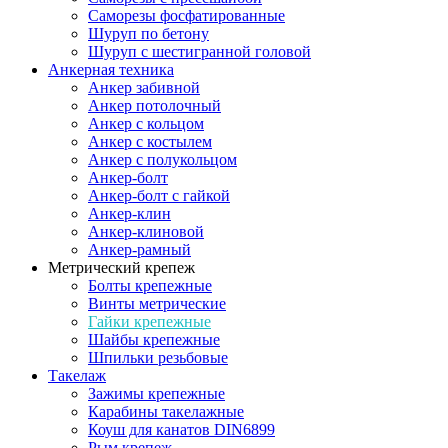
Саморезы фосфатированные
Шуруп по бетону
Шуруп с шестигранной головой
Анкерная техника
Анкер забивной
Анкер потолочный
Анкер с кольцом
Анкер с костылем
Анкер с полукольцом
Анкер-болт
Анкер-болт с гайкой
Анкер-клин
Анкер-клиновой
Анкер-рамный
Метрический крепеж
Болты крепежные
Винты метрические
Гайки крепежные
Шайбы крепежные
Шпильки резьбовые
Такелаж
Зажимы крепежные
Карабины такелажные
Коуш для канатов DIN6899
Рым крепеж