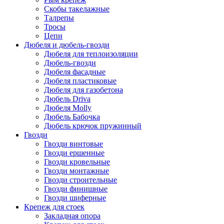
Скобы такелажные
Талрепы
Тросы
Цепи
Дюбеля и дюбель-гвозди
Дюбеля для теплоизоляции
Дюбель-гвозди
Дюбеля фасадные
Дюбеля пластиковые
Дюбеля для газобетона
Дюбель Driva
Дюбеля Molly
Дюбель Бабочка
Дюбель крючок пружинный
Гвозди
Гвозди винтовые
Гвозди ершенные
Гвозди кровельные
Гвозди монтажные
Гвозди строительные
Гвозди финишные
Гвозди шиферные
Крепеж для стоек
Закладная опора