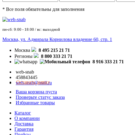
* Все поля обязательны для заполнения
пн-сб: 9:00 - 18:00 / вс: выходной
Москва, ул. Адмирала Корнилова владение 60, стр. 1
Москва
8 495 215 21 71
Регионы
8 800 333 21 71
8 916 333 21 71
web-snab
458843445
Оставить заявку
web-snab@mail.ru
Ваша корзина пуста
Проверьте статус заказа
Избранные товары
Каталог
О компании
Доставка
Гарантия
Прайсы