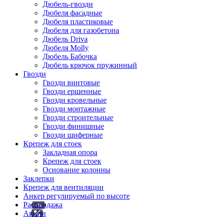
Дюбель-гвозди
Дюбеля фасадные
Дюбеля пластиковые
Дюбеля для газобетона
Дюбель Driva
Дюбеля Molly
Дюбель Бабочка
Дюбель крючок пружинный
Гвозди
Гвозди винтовые
Гвозди ершенные
Гвозди кровельные
Гвозди монтажные
Гвозди строительные
Гвозди финишные
Гвозди шиферные
Крепеж для стоек
Закладная опора
Крепеж для стоек
Основание колонны
Заклепки
Крепеж для вентиляции
Анкер регулируемый по высоте
Распродажа
Акции