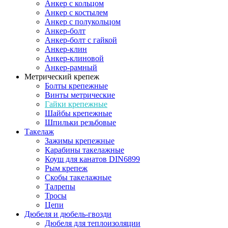
Анкер с кольцом
Анкер с костылем
Анкер с полукольцом
Анкер-болт
Анкер-болт с гайкой
Анкер-клин
Анкер-клиновой
Анкер-рамный
Метрический крепеж
Болты крепежные
Винты метрические
Гайки крепежные
Шайбы крепежные
Шпильки резьбовые
Такелаж
Зажимы крепежные
Карабины такелажные
Коуш для канатов DIN6899
Рым крепеж
Скобы такелажные
Талрепы
Тросы
Цепи
Дюбеля и дюбель-гвозди
Дюбеля для теплоизоляции