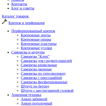
Контакты
Блог и советы
Каталог товаров
Крепеж и перфорация
Перфорированный крепеж
Крепежные ленты
Крепежные опоры
Крепежные пластины
Крепежные уголки
Саморезы и шурупы
Саморезы "Клоп"
Саморезы для сэндвич-панелей
Саморезы кровельные
Саморезы оконные
Саморезы по гипсоволокну
Саморезы с прессшайбой
Саморезы фосфатированные
Шуруп по бетону
Шуруп с шестигранной головой
Анкерная техника
Анкер забивной
Анкер потолочный