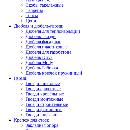
Скобы такелажные
Талрепы
Тросы
Цепи
Дюбеля и дюбель-гвозди
Дюбеля для теплоизоляции
Дюбель-гвозди
Дюбеля фасадные
Дюбеля пластиковые
Дюбеля для газобетона
Дюбель Driva
Дюбеля Molly
Дюбель Бабочка
Дюбель крючок пружинный
Гвозди
Гвозди винтовые
Гвозди ершенные
Гвозди кровельные
Гвозди монтажные
Гвозди строительные
Гвозди финишные
Гвозди шиферные
Крепеж для стоек
Закладная опора