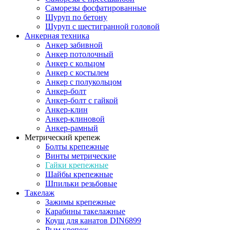
Саморезы фосфатированные
Шуруп по бетону
Шуруп с шестигранной головой
Анкерная техника
Анкер забивной
Анкер потолочный
Анкер с кольцом
Анкер с костылем
Анкер с полукольцом
Анкер-болт
Анкер-болт с гайкой
Анкер-клин
Анкер-клиновой
Анкер-рамный
Метрический крепеж
Болты крепежные
Винты метрические
Гайки крепежные
Шайбы крепежные
Шпильки резьбовые
Такелаж
Зажимы крепежные
Карабины такелажные
Коуш для канатов DIN6899
Рым крепеж