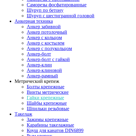
Саморезы фосфатированные
Шуруп по бетону
Шуруп с шестигранной головой
Анкерная техника
Анкер забивной
Анкер потолочный
Анкер с кольцом
Анкер с костылем
Анкер с полукольцом
Анкер-болт
Анкер-болт с гайкой
Анкер-клин
Анкер-клиновой
Анкер-рамный
Метрический крепеж
Болты крепежные
Винты метрические
Гайки крепежные
Шайбы крепежные
Шпильки резьбовые
Такелаж
Зажимы крепежные
Карабины такелажные
Коуш для канатов DIN6899
Рым крепеж