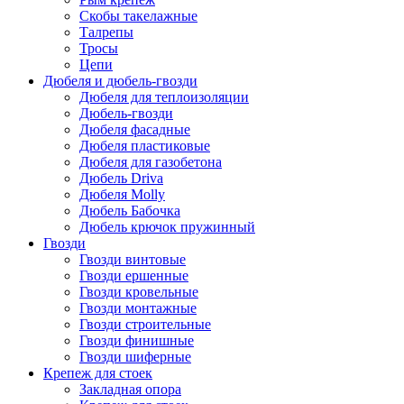
Скобы такелажные
Талрепы
Тросы
Цепи
Дюбеля и дюбель-гвозди
Дюбеля для теплоизоляции
Дюбель-гвозди
Дюбеля фасадные
Дюбеля пластиковые
Дюбеля для газобетона
Дюбель Driva
Дюбеля Molly
Дюбель Бабочка
Дюбель крючок пружинный
Гвозди
Гвозди винтовые
Гвозди ершенные
Гвозди кровельные
Гвозди монтажные
Гвозди строительные
Гвозди финишные
Гвозди шиферные
Крепеж для стоек
Закладная опора