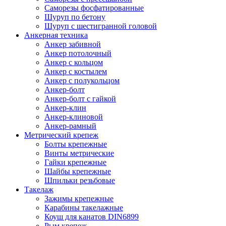
Саморезы фосфатированные
Шуруп по бетону
Шуруп с шестигранной головой
Анкерная техника
Анкер забивной
Анкер потолочный
Анкер с кольцом
Анкер с костылем
Анкер с полукольцом
Анкер-болт
Анкер-болт с гайкой
Анкер-клин
Анкер-клиновой
Анкер-рамный
Метрический крепеж
Болты крепежные
Винты метрические
Гайки крепежные
Шайбы крепежные
Шпильки резьбовые
Такелаж
Зажимы крепежные
Карабины такелажные
Коуш для канатов DIN6899
Рым крепеж