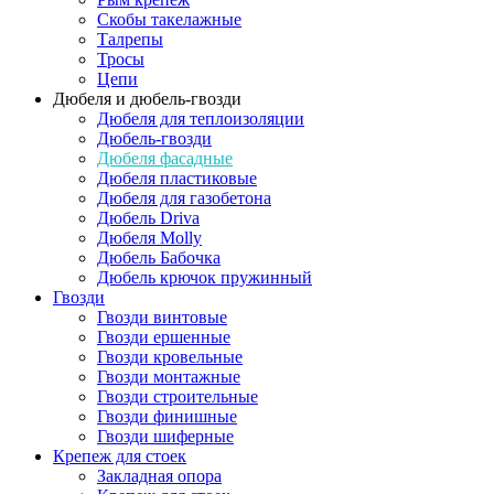
Скобы такелажные
Талрепы
Тросы
Цепи
Дюбеля и дюбель-гвозди
Дюбеля для теплоизоляции
Дюбель-гвозди
Дюбеля фасадные
Дюбеля пластиковые
Дюбеля для газобетона
Дюбель Driva
Дюбеля Molly
Дюбель Бабочка
Дюбель крючок пружинный
Гвозди
Гвозди винтовые
Гвозди ершенные
Гвозди кровельные
Гвозди монтажные
Гвозди строительные
Гвозди финишные
Гвозди шиферные
Крепеж для стоек
Закладная опора