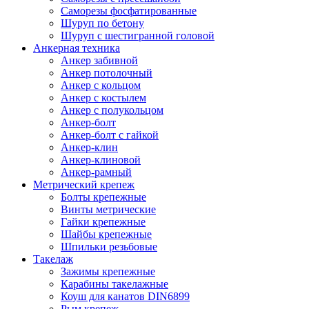
Саморезы фосфатированные
Шуруп по бетону
Шуруп с шестигранной головой
Анкерная техника
Анкер забивной
Анкер потолочный
Анкер с кольцом
Анкер с костылем
Анкер с полукольцом
Анкер-болт
Анкер-болт с гайкой
Анкер-клин
Анкер-клиновой
Анкер-рамный
Метрический крепеж
Болты крепежные
Винты метрические
Гайки крепежные
Шайбы крепежные
Шпильки резьбовые
Такелаж
Зажимы крепежные
Карабины такелажные
Коуш для канатов DIN6899
Рым крепеж