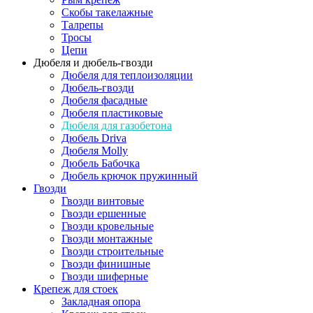
Скобы такелажные
Талрепы
Тросы
Цепи
Дюбеля и дюбель-гвозди
Дюбеля для теплоизоляции
Дюбель-гвозди
Дюбеля фасадные
Дюбеля пластиковые
Дюбеля для газобетона
Дюбель Driva
Дюбеля Molly
Дюбель Бабочка
Дюбель крючок пружинный
Гвозди
Гвозди винтовые
Гвозди ершенные
Гвозди кровельные
Гвозди монтажные
Гвозди строительные
Гвозди финишные
Гвозди шиферные
Крепеж для стоек
Закладная опора