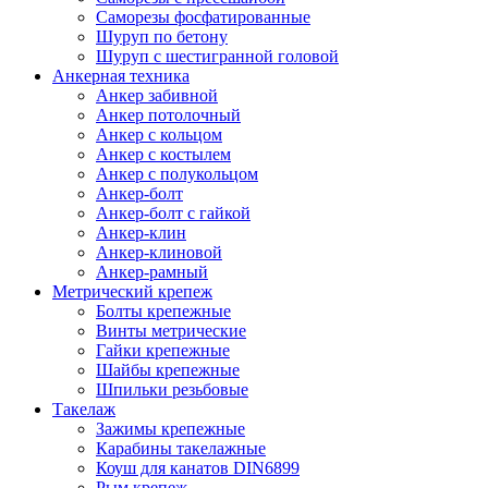
Саморезы фосфатированные
Шуруп по бетону
Шуруп с шестигранной головой
Анкерная техника
Анкер забивной
Анкер потолочный
Анкер с кольцом
Анкер с костылем
Анкер с полукольцом
Анкер-болт
Анкер-болт с гайкой
Анкер-клин
Анкер-клиновой
Анкер-рамный
Метрический крепеж
Болты крепежные
Винты метрические
Гайки крепежные
Шайбы крепежные
Шпильки резьбовые
Такелаж
Зажимы крепежные
Карабины такелажные
Коуш для канатов DIN6899
Рым крепеж