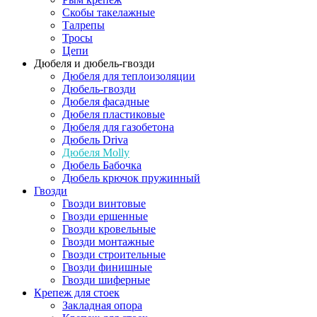
Скобы такелажные
Талрепы
Тросы
Цепи
Дюбеля и дюбель-гвозди
Дюбеля для теплоизоляции
Дюбель-гвозди
Дюбеля фасадные
Дюбеля пластиковые
Дюбеля для газобетона
Дюбель Driva
Дюбеля Molly
Дюбель Бабочка
Дюбель крючок пружинный
Гвозди
Гвозди винтовые
Гвозди ершенные
Гвозди кровельные
Гвозди монтажные
Гвозди строительные
Гвозди финишные
Гвозди шиферные
Крепеж для стоек
Закладная опора