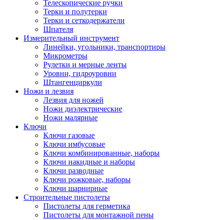
Телескопические ручки
Терки и полутерки
Терки и сеткодержатели
Шпателя
Измерительный инструмент
Линейки, угольники, транспортиры
Микрометры
Рулетки и мерные ленты
Уровни, гидроуровни
Штангенциркули
Ножи и лезвия
Лезвия для ножей
Ножи диэлектрические
Ножи малярные
Ключи
Ключи газовые
Ключи имбусовые
Ключи комбинированные, наборы
Ключи накидные и наборы
Ключи разводные
Ключи рожковые, наборы
Ключи шарнирные
Строительные пистолеты
Пистолеты для герметика
Пистолеты для монтажной пены