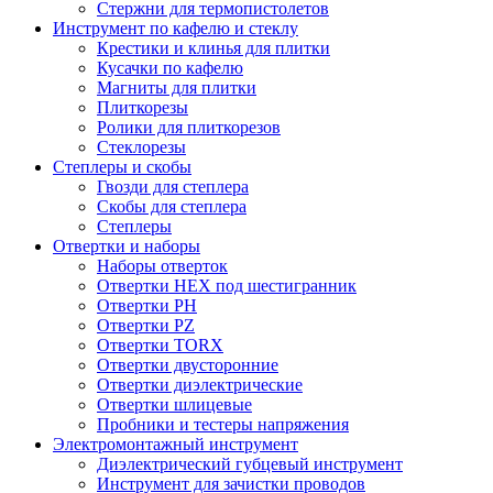
Стержни для термопистолетов
Инструмент по кафелю и стеклу
Крестики и клинья для плитки
Кусачки по кафелю
Магниты для плитки
Плиткорезы
Ролики для плиткорезов
Стеклорезы
Степлеры и скобы
Гвозди для степлера
Скобы для степлера
Степлеры
Отвертки и наборы
Наборы отверток
Отвертки HEX под шестигранник
Отвертки PH
Отвертки PZ
Отвертки TORX
Отвертки двусторонние
Отвертки диэлектрические
Отвертки шлицевые
Пробники и тестеры напряжения
Электромонтажный инструмент
Диэлектрический губцевый инструмент
Инструмент для зачистки проводов