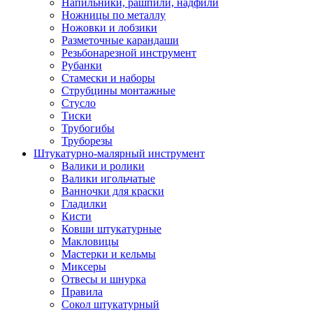
Напильники, рашпили, надфили
Ножницы по металлу
Ножовки и лобзики
Разметочные карандаши
Резьбонарезной инструмент
Рубанки
Стамески и наборы
Струбцины монтажные
Стусло
Тиски
Трубогибы
Труборезы
Штукатурно-малярный инструмент
Валики и ролики
Валики игольчатые
Ванночки для краски
Гладилки
Кисти
Ковши штукатурные
Макловицы
Мастерки и кельмы
Миксеры
Отвесы и шнурка
Правила
Сокол штукатурный