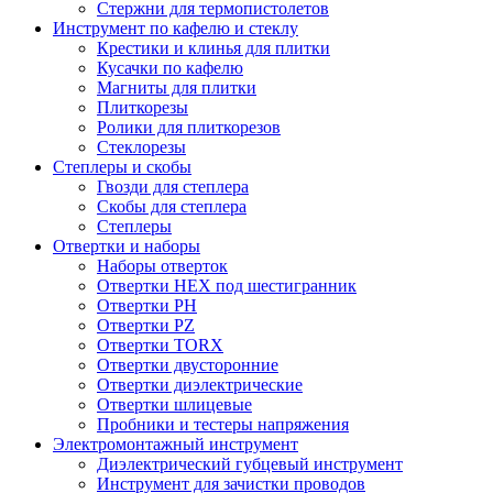
Стержни для термопистолетов
Инструмент по кафелю и стеклу
Крестики и клинья для плитки
Кусачки по кафелю
Магниты для плитки
Плиткорезы
Ролики для плиткорезов
Стеклорезы
Степлеры и скобы
Гвозди для степлера
Скобы для степлера
Степлеры
Отвертки и наборы
Наборы отверток
Отвертки HEX под шестигранник
Отвертки PH
Отвертки PZ
Отвертки TORX
Отвертки двусторонние
Отвертки диэлектрические
Отвертки шлицевые
Пробники и тестеры напряжения
Электромонтажный инструмент
Диэлектрический губцевый инструмент
Инструмент для зачистки проводов