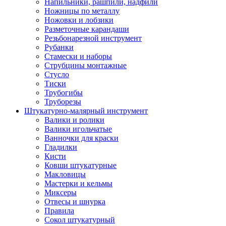
Напильники, рашпили, надфили
Ножницы по металлу
Ножовки и лобзики
Разметочные карандаши
Резьбонарезной инструмент
Рубанки
Стамески и наборы
Струбцины монтажные
Стусло
Тиски
Трубогибы
Труборезы
Штукатурно-малярный инструмент
Валики и ролики
Валики игольчатые
Ванночки для краски
Гладилки
Кисти
Ковши штукатурные
Макловицы
Мастерки и кельмы
Миксеры
Отвесы и шнурка
Правила
Сокол штукатурный