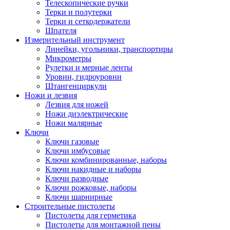
Телескопические ручки
Терки и полутерки
Терки и сеткодержатели
Шпателя
Измерительный инструмент
Линейки, угольники, транспортиры
Микрометры
Рулетки и мерные ленты
Уровни, гидроуровни
Штангенциркули
Ножи и лезвия
Лезвия для ножей
Ножи диэлектрические
Ножи малярные
Ключи
Ключи газовые
Ключи имбусовые
Ключи комбинированные, наборы
Ключи накидные и наборы
Ключи разводные
Ключи рожковые, наборы
Ключи шарнирные
Строительные пистолеты
Пистолеты для герметика
Пистолеты для монтажной пены