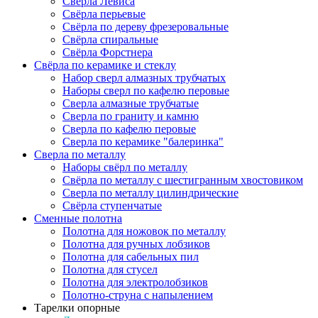
Сверла Левиса
Свёрла перьевые
Свёрла по дереву фрезеровальные
Свёрла спиральные
Свёрла Форстнера
Свёрла по керамике и стеклу
Набор сверл алмазных трубчатых
Наборы сверл по кафелю перовые
Сверла алмазные трубчатые
Сверла по граниту и камню
Сверла по кафелю перовые
Сверла по керамике "балеринка"
Сверла по металлу
Наборы свёрл по металлу
Свёрла по металлу с шестигранным хвостовиком
Сверла по металлу цилиндрические
Свёрла ступенчатые
Сменные полотна
Полотна для ножовок по металлу
Полотна для ручных лобзиков
Полотна для сабельных пил
Полотна для стусел
Полотна для электролобзиков
Полотно-струна с напылением
Тарелки опорные