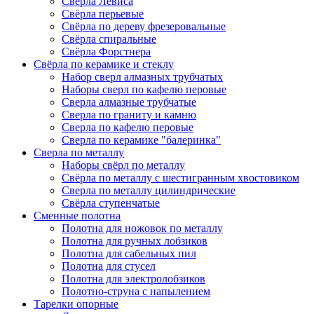
Сверла Левиса
Свёрла перьевые
Свёрла по дереву фрезеровальные
Свёрла спиральные
Свёрла Форстнера
Свёрла по керамике и стеклу
Набор сверл алмазных трубчатых
Наборы сверл по кафелю перовые
Сверла алмазные трубчатые
Сверла по граниту и камню
Сверла по кафелю перовые
Сверла по керамике "балеринка"
Сверла по металлу
Наборы свёрл по металлу
Свёрла по металлу с шестигранным хвостовиком
Сверла по металлу цилиндрические
Свёрла ступенчатые
Сменные полотна
Полотна для ножовок по металлу
Полотна для ручных лобзиков
Полотна для сабельных пил
Полотна для стусел
Полотна для электролобзиков
Полотно-струна с напылением
Тарелки опорные