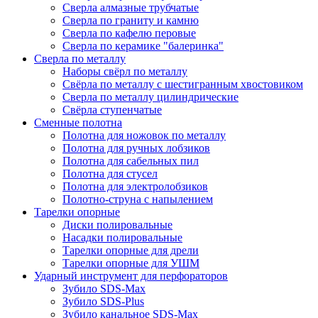
Сверла алмазные трубчатые
Сверла по граниту и камню
Сверла по кафелю перовые
Сверла по керамике "балеринка"
Сверла по металлу
Наборы свёрл по металлу
Свёрла по металлу с шестигранным хвостовиком
Сверла по металлу цилиндрические
Свёрла ступенчатые
Сменные полотна
Полотна для ножовок по металлу
Полотна для ручных лобзиков
Полотна для сабельных пил
Полотна для стусел
Полотна для электролобзиков
Полотно-струна с напылением
Тарелки опорные
Диски полировальные
Насадки полировальные
Тарелки опорные для дрели
Тарелки опорные для УШМ
Ударный инструмент для перфораторов
Зубило SDS-Max
Зубило SDS-Plus
Зубило канальное SDS-Max