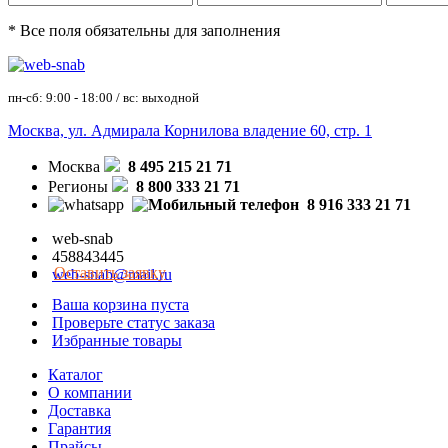
* Все поля обязательны для заполнения
пн-сб: 9:00 - 18:00 / вс: выходной
Москва, ул. Адмирала Корнилова владение 60, стр. 1
Москва
8 495 215 21 71
Регионы
8 800 333 21 71
8 916 333 21 71
web-snab
458843445
Оставить заявку
web-snab@mail.ru
Ваша корзина пуста
Проверьте статус заказа
Избранные товары
Каталог
О компании
Доставка
Гарантия
Прайсы