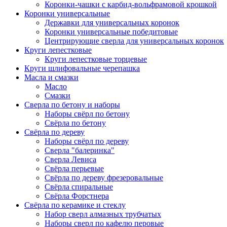
Коронки-чашки с карбид-вольфрамовой крошкой
Коронки универсальные
Державки для универсальных коронок
Коронки универсальные победитовые
Центрирующие сверла для универсальных коронок
Круги лепестковые
Круги лепестковые торцевые
Круги шлифовальные черепашка
Масла и смазки
Масло
Смазки
Сверла по бетону и наборы
Наборы свёрл по бетону
Свёрла по бетону
Свёрла по дереву
Наборы свёрл по дереву
Сверла "балеринка"
Сверла Левиса
Свёрла перьевые
Свёрла по дереву фрезеровальные
Свёрла спиральные
Свёрла Форстнера
Свёрла по керамике и стеклу
Набор сверл алмазных трубчатых
Наборы сверл по кафелю перовые