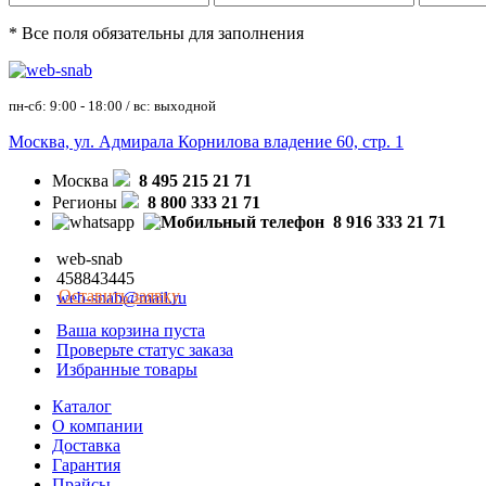
* Все поля обязательны для заполнения
пн-сб: 9:00 - 18:00 / вс: выходной
Москва, ул. Адмирала Корнилова владение 60, стр. 1
Москва
8 495 215 21 71
Регионы
8 800 333 21 71
8 916 333 21 71
web-snab
458843445
Оставить заявку
web-snab@mail.ru
Ваша корзина пуста
Проверьте статус заказа
Избранные товары
Каталог
О компании
Доставка
Гарантия
Прайсы