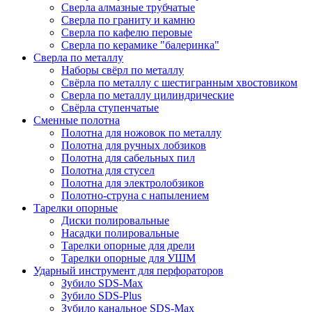
Сверла алмазные трубчатые
Сверла по граниту и камню
Сверла по кафелю перовые
Сверла по керамике "балеринка"
Сверла по металлу
Наборы свёрл по металлу
Свёрла по металлу с шестигранным хвостовиком
Сверла по металлу цилиндрические
Свёрла ступенчатые
Сменные полотна
Полотна для ножовок по металлу
Полотна для ручных лобзиков
Полотна для сабельных пил
Полотна для стусел
Полотна для электролобзиков
Полотно-струна с напылением
Тарелки опорные
Диски полировальные
Насадки полировальные
Тарелки опорные для дрели
Тарелки опорные для УШМ
Ударный инструмент для перфораторов
Зубило SDS-Max
Зубило SDS-Plus
Зубило канальное SDS-Max