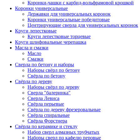
Коронки-чашки с карбид-вольфрамовой крошкой
Коронки универсальные
Державки для универсальных коронок
Коронки универсальные победитовые
Центрирующие сверла для универсальных коронок
Круги лепестковые
Круги лепестковые торцевые
Круги шлифовальные черепашка
Масла и смазки
Масло
Смазки
Сверла по бетону и наборы
Наборы свёрл по бетону
Свёрла по бетону
Свёрла по дереву
Наборы свёрл по дереву
Сверла "балеринка"
Сверла Левиса
Свёрла перьевые
Свёрла по дереву фрезеровальные
Свёрла спиральные
Свёрла Форстнера
Свёрла по керамике и стеклу
Набор сверл алмазных трубчатых
Наборы сверл по кафелю перовые