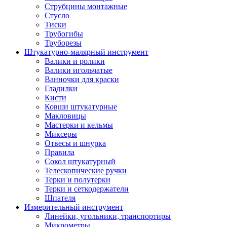
Струбцины монтажные
Стусло
Тиски
Трубогибы
Труборезы
Штукатурно-малярный инструмент
Валики и ролики
Валики игольчатые
Ванночки для краски
Гладилки
Кисти
Ковши штукатурные
Макловицы
Мастерки и кельмы
Миксеры
Отвесы и шнурка
Правила
Сокол штукатурный
Телескопические ручки
Терки и полутерки
Терки и сеткодержатели
Шпателя
Измерительный инструмент
Линейки, угольники, транспортиры
Микрометры