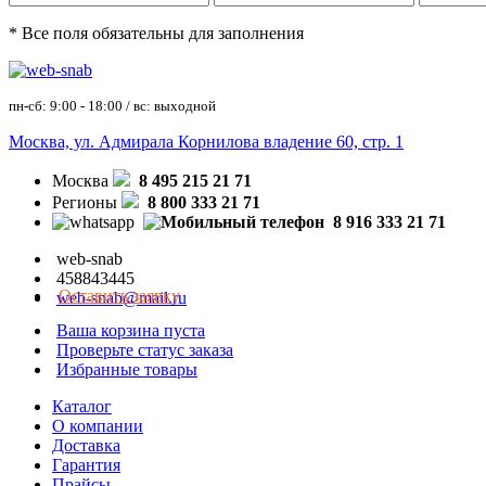
* Все поля обязательны для заполнения
пн-сб: 9:00 - 18:00 / вс: выходной
Москва, ул. Адмирала Корнилова владение 60, стр. 1
Москва
8 495 215 21 71
Регионы
8 800 333 21 71
8 916 333 21 71
web-snab
458843445
Оставить заявку
web-snab@mail.ru
Ваша корзина пуста
Проверьте статус заказа
Избранные товары
Каталог
О компании
Доставка
Гарантия
Прайсы