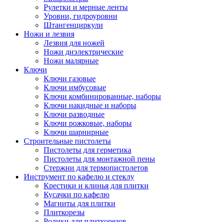
Рулетки и мерные ленты
Уровни, гидроуровни
Штангенциркули
Ножи и лезвия
Лезвия для ножей
Ножи диэлектрические
Ножи малярные
Ключи
Ключи газовые
Ключи имбусовые
Ключи комбинированные, наборы
Ключи накидные и наборы
Ключи разводные
Ключи рожковые, наборы
Ключи шарнирные
Строительные пистолеты
Пистолеты для герметика
Пистолеты для монтажной пены
Стержни для термопистолетов
Инструмент по кафелю и стеклу
Крестики и клинья для плитки
Кусачки по кафелю
Магниты для плитки
Плиткорезы
Ролики для плиткорезов