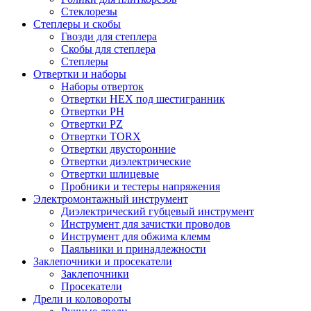
Стеклорезы
Степлеры и скобы
Гвозди для степлера
Скобы для степлера
Степлеры
Отвертки и наборы
Наборы отверток
Отвертки HEX под шестигранник
Отвертки PH
Отвертки PZ
Отвертки TORX
Отвертки двусторонние
Отвертки диэлектрические
Отвертки шлицевые
Пробники и тестеры напряжения
Электромонтажный инструмент
Диэлектрический губцевый инструмент
Инструмент для зачистки проводов
Инструмент для обжима клемм
Паяльники и принадлежности
Заклепочники и просекатели
Заклепочники
Просекатели
Дрели и коловороты