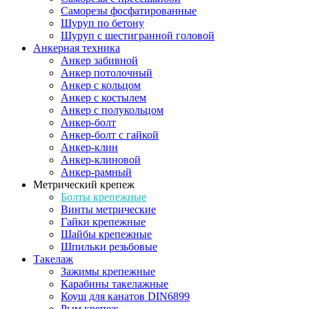
Саморезы фосфатированные
Шуруп по бетону
Шуруп с шестигранной головой
Анкерная техника
Анкер забивной
Анкер потолочный
Анкер с кольцом
Анкер с костылем
Анкер с полукольцом
Анкер-болт
Анкер-болт с гайкой
Анкер-клин
Анкер-клиновой
Анкер-рамный
Метрический крепеж
Болты крепежные
Винты метрические
Гайки крепежные
Шайбы крепежные
Шпильки резьбовые
Такелаж
Зажимы крепежные
Карабины такелажные
Коуш для канатов DIN6899
Рым крепеж