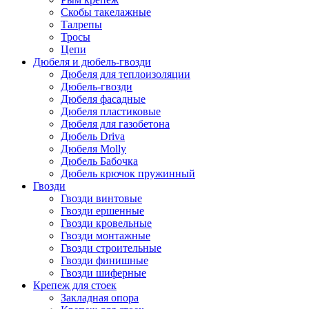
Скобы такелажные
Талрепы
Тросы
Цепи
Дюбеля и дюбель-гвозди
Дюбеля для теплоизоляции
Дюбель-гвозди
Дюбеля фасадные
Дюбеля пластиковые
Дюбеля для газобетона
Дюбель Driva
Дюбеля Molly
Дюбель Бабочка
Дюбель крючок пружинный
Гвозди
Гвозди винтовые
Гвозди ершенные
Гвозди кровельные
Гвозди монтажные
Гвозди строительные
Гвозди финишные
Гвозди шиферные
Крепеж для стоек
Закладная опора