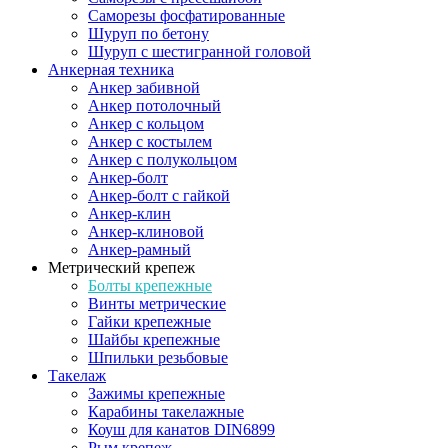
Саморезы фосфатированные
Шуруп по бетону
Шуруп с шестигранной головой
Анкерная техника
Анкер забивной
Анкер потолочный
Анкер с кольцом
Анкер с костылем
Анкер с полукольцом
Анкер-болт
Анкер-болт с гайкой
Анкер-клин
Анкер-клиновой
Анкер-рамный
Метрический крепеж
Болты крепежные
Винты метрические
Гайки крепежные
Шайбы крепежные
Шпильки резьбовые
Такелаж
Зажимы крепежные
Карабины такелажные
Коуш для канатов DIN6899
Рым крепеж