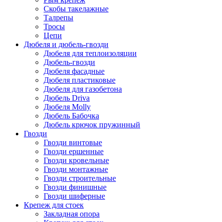
Скобы такелажные
Талрепы
Тросы
Цепи
Дюбеля и дюбель-гвозди
Дюбеля для теплоизоляции
Дюбель-гвозди
Дюбеля фасадные
Дюбеля пластиковые
Дюбеля для газобетона
Дюбель Driva
Дюбеля Molly
Дюбель Бабочка
Дюбель крючок пружинный
Гвозди
Гвозди винтовые
Гвозди ершенные
Гвозди кровельные
Гвозди монтажные
Гвозди строительные
Гвозди финишные
Гвозди шиферные
Крепеж для стоек
Закладная опора