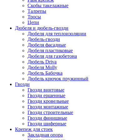
Скобы такелажные
Талрепы
Тросы
Цепи
Дюбеля и дюбель-гвозди
Дюбеля для теплоизоляции
Дюбель-гвозди
Дюбеля фасадные
Дюбеля пластиковые
Дюбеля для газобетона
Дюбель Driva
Дюбеля Molly
Дюбель Бабочка
Дюбель крючок пружинный
Гвозди
Гвозди винтовые
Гвозди ершенные
Гвозди кровельные
Гвозди монтажные
Гвозди строительные
Гвозди финишные
Гвозди шиферные
Крепеж для стоек
Закладная опора