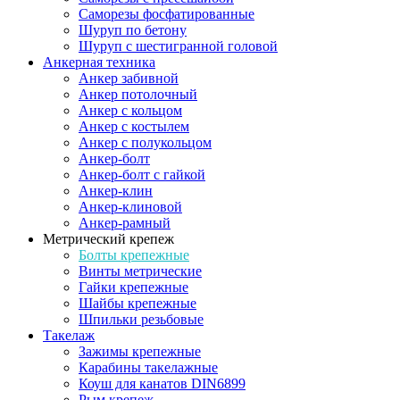
Саморезы фосфатированные
Шуруп по бетону
Шуруп с шестигранной головой
Анкерная техника
Анкер забивной
Анкер потолочный
Анкер с кольцом
Анкер с костылем
Анкер с полукольцом
Анкер-болт
Анкер-болт с гайкой
Анкер-клин
Анкер-клиновой
Анкер-рамный
Метрический крепеж
Болты крепежные
Винты метрические
Гайки крепежные
Шайбы крепежные
Шпильки резьбовые
Такелаж
Зажимы крепежные
Карабины такелажные
Коуш для канатов DIN6899
Рым крепеж