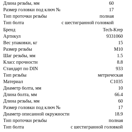
Длина резьбы, мм
60
Размер головки под ключ №
17
Тип проточки резьбы
полная
Тип болта
с шестигранной головкой
Бренд
Tech-Krep
Артикул
9331060
Вес упаковки, кг
15
Размер резьбы
М10
Шаг резьбы, мм
1.5
Класс прочности
8.8
Стандарт по DIN
933
Тип резьбы
метрическая
Материал
C1035
Диаметр болта, мм
10
Длина болта, мм
66.4
Длина резьбы, мм
60
Размер головки под ключ №
17
Диаметр описанной окружности
18.9
Тип проточки резьбы
полная
Тип болта
с шестигранной головкой