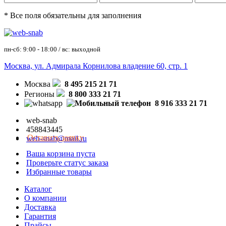
* Все поля обязательны для заполнения
пн-сб: 9:00 - 18:00 / вс: выходной
Москва, ул. Адмирала Корнилова владение 60, стр. 1
Москва
8 495 215 21 71
Регионы
8 800 333 21 71
8 916 333 21 71
web-snab
458843445
Оставить заявку
web-snab@mail.ru
Ваша корзина пуста
Проверьте статус заказа
Избранные товары
Каталог
О компании
Доставка
Гарантия
Прайсы