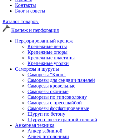
Контакты
Блог и советы
Каталог товаров
Крепеж и перфорация
Перфорированный крепеж
Крепежные ленты
Крепежные опоры
Крепежные пластины
Крепежные уголки
Саморезы и шурупы
Саморезы "Клоп"
Саморезы для сэндвич-панелей
Саморезы кровельные
Саморезы оконные
Саморезы по гипсоволокну
Саморезы с прессшайбой
Саморезы фосфатированные
Шуруп по бетону
Шуруп с шестигранной головой
Анкерная техника
Анкер забивной
Анкер потолочный