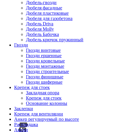
Дюбель-гвозди
Дюбеля фасадные
Дюбеля пластиковые
Дюбеля для газобетона
Дюбель Driva
Дюбеля Molly
Дюбель Бабочка
Дюбель крючок пружинный
Гвозди
Гвозди винтовые
Гвозди ершенные
Гвозди кровельные
Гвозди монтажные
Гвозди строительные
Гвозди финишные
Гвозди шиферные
Крепеж для стоек
Закладная опора
Крепеж для стоек
Основание колонны
Заклепки
Крепеж для вентиляции
Анкер регулируемый по высоте
Распродажа
Акции