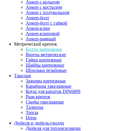
Анкер с кольцом
Анкер с костылем
Анкер с полукольцом
Анкер-болт
Анкер-болт с гайкой
Анкер-клин
Анкер-клиновой
Анкер-рамный
Метрический крепеж
Болты крепежные
Винты метрические
Гайки крепежные
Шайбы крепежные
Шпильки резьбовые
Такелаж
Зажимы крепежные
Карабины такелажные
Коуш для канатов DIN6899
Рым крепеж
Скобы такелажные
Талрепы
Тросы
Цепи
Дюбеля и дюбель-гвозди
Дюбеля для теплоизоляции