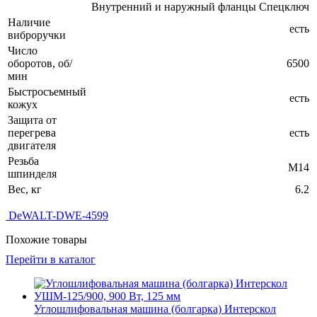
Внутренний и наружный фланцы Спецключ
Наличие
есть
виброручки
Число
оборотов, об/
6500
мин
Быстросъемный
есть
кожух
Защита от
перегрева
есть
двигателя
Резьба
М14
шпинделя
Вес, кг
6.2
DeWALT-DWE-4599
Похожие товары
Перейти в каталог
Углошлифовальная машина (болгарка) Интерскол