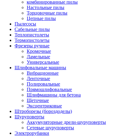
комбинированные пилы
Настольные пилы
Торцовочные пилы
Цепные пилы
Пылесосы
Сабельные пилы
Теплопистолеты
Термопистолеты
Фрезеры ручные
Кромочные
Ламельные
Универсальные
Шлифовальные машины
Вибрационные
Ленточные
Полировальные
Прямошлифовальные
Шлифмашины для бетона
Щеточные
Эксцентриковые
Штроборезы (бороздоделы)
Шуруповерты
Аккумуляторные дрели-шуруповерты
Сетевые шуруповерты
Электрорубанки