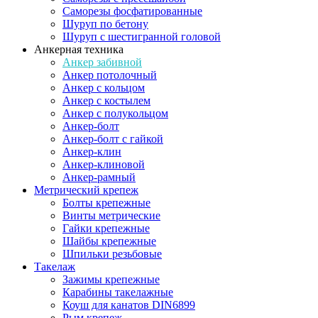
Саморезы фосфатированные
Шуруп по бетону
Шуруп с шестигранной головой
Анкерная техника
Анкер забивной
Анкер потолочный
Анкер с кольцом
Анкер с костылем
Анкер с полукольцом
Анкер-болт
Анкер-болт с гайкой
Анкер-клин
Анкер-клиновой
Анкер-рамный
Метрический крепеж
Болты крепежные
Винты метрические
Гайки крепежные
Шайбы крепежные
Шпильки резьбовые
Такелаж
Зажимы крепежные
Карабины такелажные
Коуш для канатов DIN6899
Рым крепеж