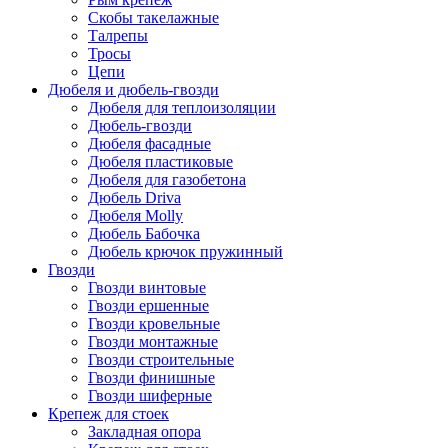
Скобы такелажные
Талрепы
Тросы
Цепи
Дюбеля и дюбель-гвозди
Дюбеля для теплоизоляции
Дюбель-гвозди
Дюбеля фасадные
Дюбеля пластиковые
Дюбеля для газобетона
Дюбель Driva
Дюбеля Molly
Дюбель Бабочка
Дюбель крючок пружинный
Гвозди
Гвозди винтовые
Гвозди ершенные
Гвозди кровельные
Гвозди монтажные
Гвозди строительные
Гвозди финишные
Гвозди шиферные
Крепеж для стоек
Закладная опора