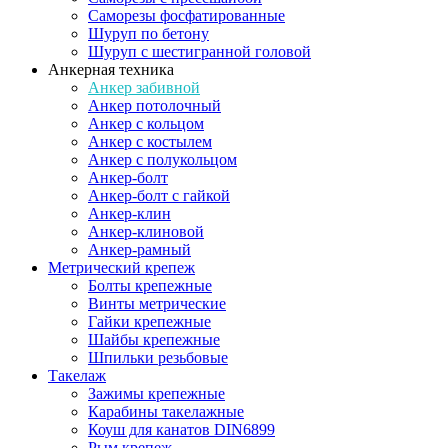
Саморезы фосфатированные
Шуруп по бетону
Шуруп с шестигранной головой
Анкерная техника
Анкер забивной
Анкер потолочный
Анкер с кольцом
Анкер с костылем
Анкер с полукольцом
Анкер-болт
Анкер-болт с гайкой
Анкер-клин
Анкер-клиновой
Анкер-рамный
Метрический крепеж
Болты крепежные
Винты метрические
Гайки крепежные
Шайбы крепежные
Шпильки резьбовые
Такелаж
Зажимы крепежные
Карабины такелажные
Коуш для канатов DIN6899
Рым крепеж