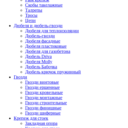
Скобы такелажные
Талрепы
Тросы
Цепи
Дюбеля и дюбель-гвозди
Дюбеля для теплоизоляции
Дюбель-гвозди
Дюбеля фасадные
Дюбеля пластиковые
Дюбеля для газобетона
Дюбель Driva
Дюбеля Molly
Дюбель Бабочка
Дюбель крючок пружинный
Гвозди
Гвозди винтовые
Гвозди ершенные
Гвозди кровельные
Гвозди монтажные
Гвозди строительные
Гвозди финишные
Гвозди шиферные
Крепеж для стоек
Закладная опора