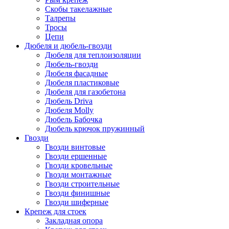
Скобы такелажные
Талрепы
Тросы
Цепи
Дюбеля и дюбель-гвозди
Дюбеля для теплоизоляции
Дюбель-гвозди
Дюбеля фасадные
Дюбеля пластиковые
Дюбеля для газобетона
Дюбель Driva
Дюбеля Molly
Дюбель Бабочка
Дюбель крючок пружинный
Гвозди
Гвозди винтовые
Гвозди ершенные
Гвозди кровельные
Гвозди монтажные
Гвозди строительные
Гвозди финишные
Гвозди шиферные
Крепеж для стоек
Закладная опора