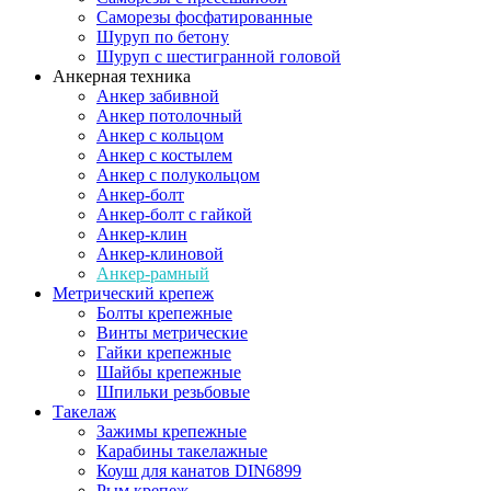
Саморезы фосфатированные
Шуруп по бетону
Шуруп с шестигранной головой
Анкерная техника
Анкер забивной
Анкер потолочный
Анкер с кольцом
Анкер с костылем
Анкер с полукольцом
Анкер-болт
Анкер-болт с гайкой
Анкер-клин
Анкер-клиновой
Анкер-рамный
Метрический крепеж
Болты крепежные
Винты метрические
Гайки крепежные
Шайбы крепежные
Шпильки резьбовые
Такелаж
Зажимы крепежные
Карабины такелажные
Коуш для канатов DIN6899
Рым крепеж