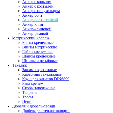
Анкер с кольцом
Анкер с костылем
Анкер с полукольцом
Анкер-болт
Анкер-болт с гайкой
Анкер-клин
Анкер-клиновой
Анкер-рамный
Метрический крепеж
Болты крепежные
Винты метрические
Гайки крепежные
Шайбы крепежные
Шпильки резьбовые
Такелаж
Зажимы крепежные
Карабины такелажные
Коуш для канатов DIN6899
Рым крепеж
Скобы такелажные
Талрепы
Тросы
Цепи
Дюбеля и дюбель-гвозди
Дюбеля для теплоизоляции