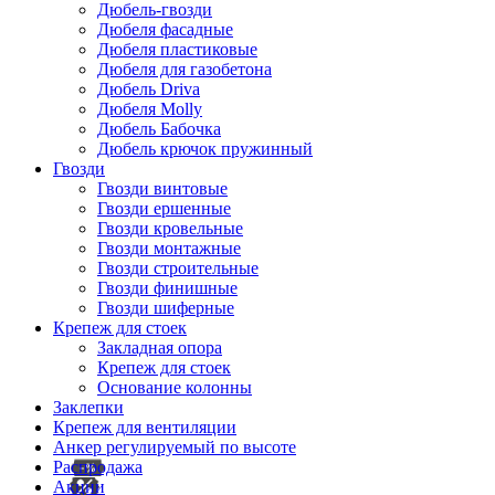
Дюбель-гвозди
Дюбеля фасадные
Дюбеля пластиковые
Дюбеля для газобетона
Дюбель Driva
Дюбеля Molly
Дюбель Бабочка
Дюбель крючок пружинный
Гвозди
Гвозди винтовые
Гвозди ершенные
Гвозди кровельные
Гвозди монтажные
Гвозди строительные
Гвозди финишные
Гвозди шиферные
Крепеж для стоек
Закладная опора
Крепеж для стоек
Основание колонны
Заклепки
Крепеж для вентиляции
Анкер регулируемый по высоте
Распродажа
Акции