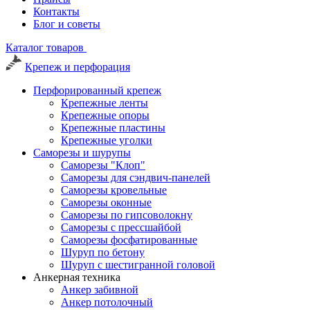
Контакты
Блог и советы
Каталог товаров
Крепеж и перфорация
Перфорированный крепеж
Крепежные ленты
Крепежные опоры
Крепежные пластины
Крепежные уголки
Саморезы и шурупы
Саморезы "Клоп"
Саморезы для сэндвич-панелей
Саморезы кровельные
Саморезы оконные
Саморезы по гипсоволокну
Саморезы с прессшайбой
Саморезы фосфатированные
Шуруп по бетону
Шуруп с шестигранной головой
Анкерная техника
Анкер забивной
Анкер потолочный