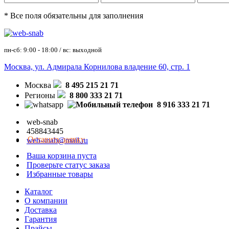
* Все поля обязательны для заполнения
пн-сб: 9:00 - 18:00 / вс: выходной
Москва, ул. Адмирала Корнилова владение 60, стр. 1
Москва
8 495 215 21 71
Регионы
8 800 333 21 71
8 916 333 21 71
web-snab
458843445
Оставить заявку
web-snab@mail.ru
Ваша корзина пуста
Проверьте статус заказа
Избранные товары
Каталог
О компании
Доставка
Гарантия
Прайсы