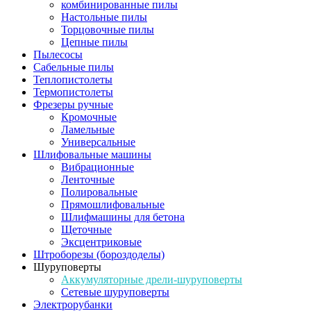
комбинированные пилы
Настольные пилы
Торцовочные пилы
Цепные пилы
Пылесосы
Сабельные пилы
Теплопистолеты
Термопистолеты
Фрезеры ручные
Кромочные
Ламельные
Универсальные
Шлифовальные машины
Вибрационные
Ленточные
Полировальные
Прямошлифовальные
Шлифмашины для бетона
Щеточные
Эксцентриковые
Штроборезы (бороздоделы)
Шуруповерты
Аккумуляторные дрели-шуруповерты
Сетевые шуруповерты
Электрорубанки