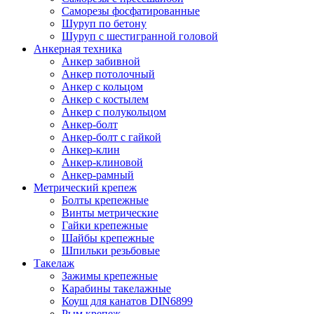
Саморезы фосфатированные
Шуруп по бетону
Шуруп с шестигранной головой
Анкерная техника
Анкер забивной
Анкер потолочный
Анкер с кольцом
Анкер с костылем
Анкер с полукольцом
Анкер-болт
Анкер-болт с гайкой
Анкер-клин
Анкер-клиновой
Анкер-рамный
Метрический крепеж
Болты крепежные
Винты метрические
Гайки крепежные
Шайбы крепежные
Шпильки резьбовые
Такелаж
Зажимы крепежные
Карабины такелажные
Коуш для канатов DIN6899
Рым крепеж