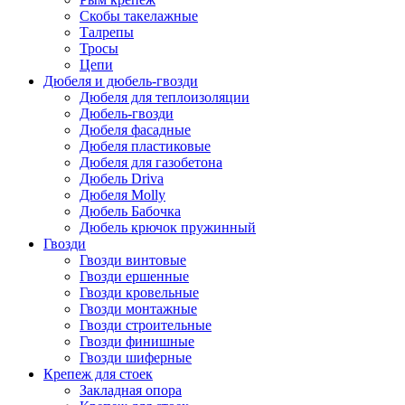
Скобы такелажные
Талрепы
Тросы
Цепи
Дюбеля и дюбель-гвозди
Дюбеля для теплоизоляции
Дюбель-гвозди
Дюбеля фасадные
Дюбеля пластиковые
Дюбеля для газобетона
Дюбель Driva
Дюбеля Molly
Дюбель Бабочка
Дюбель крючок пружинный
Гвозди
Гвозди винтовые
Гвозди ершенные
Гвозди кровельные
Гвозди монтажные
Гвозди строительные
Гвозди финишные
Гвозди шиферные
Крепеж для стоек
Закладная опора