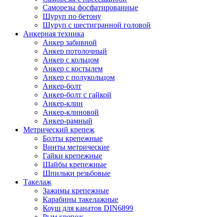
Саморезы фосфатированные
Шуруп по бетону
Шуруп с шестигранной головой
Анкерная техника
Анкер забивной
Анкер потолочный
Анкер с кольцом
Анкер с костылем
Анкер с полукольцом
Анкер-болт
Анкер-болт с гайкой
Анкер-клин
Анкер-клиновой
Анкер-рамный
Метрический крепеж
Болты крепежные
Винты метрические
Гайки крепежные
Шайбы крепежные
Шпильки резьбовые
Такелаж
Зажимы крепежные
Карабины такелажные
Коуш для канатов DIN6899
Рым крепеж