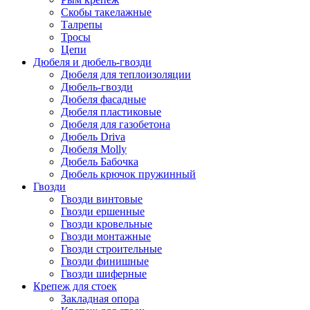
Скобы такелажные
Талрепы
Тросы
Цепи
Дюбеля и дюбель-гвозди
Дюбеля для теплоизоляции
Дюбель-гвозди
Дюбеля фасадные
Дюбеля пластиковые
Дюбеля для газобетона
Дюбель Driva
Дюбеля Molly
Дюбель Бабочка
Дюбель крючок пружинный
Гвозди
Гвозди винтовые
Гвозди ершенные
Гвозди кровельные
Гвозди монтажные
Гвозди строительные
Гвозди финишные
Гвозди шиферные
Крепеж для стоек
Закладная опора