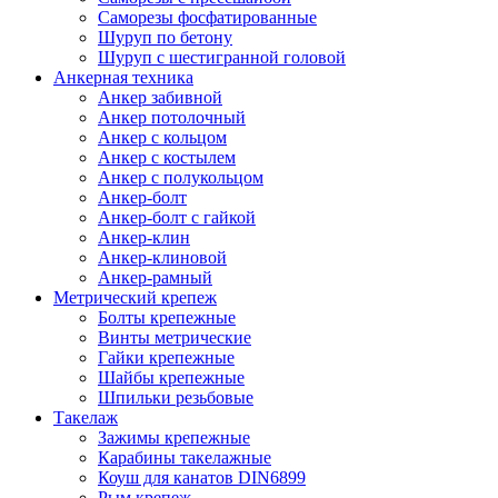
Саморезы фосфатированные
Шуруп по бетону
Шуруп с шестигранной головой
Анкерная техника
Анкер забивной
Анкер потолочный
Анкер с кольцом
Анкер с костылем
Анкер с полукольцом
Анкер-болт
Анкер-болт с гайкой
Анкер-клин
Анкер-клиновой
Анкер-рамный
Метрический крепеж
Болты крепежные
Винты метрические
Гайки крепежные
Шайбы крепежные
Шпильки резьбовые
Такелаж
Зажимы крепежные
Карабины такелажные
Коуш для канатов DIN6899
Рым крепеж