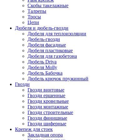
Скобы такелажные
Талрепы
Тросы
Цепи
Дюбеля и дюбель-гвозди
Дюбеля для теплоизоляции
Дюбель-гвозди
Дюбеля фасадные
Дюбеля пластиковые
Дюбеля для газобетона
Дюбель Driva
Дюбеля Molly
Дюбель Бабочка
Дюбель крючок пружинный
Гвозди
Гвозди винтовые
Гвозди ершенные
Гвозди кровельные
Гвозди монтажные
Гвозди строительные
Гвозди финишные
Гвозди шиферные
Крепеж для стоек
Закладная опора