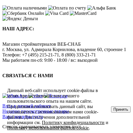
НАШ АДРЕС:
Магазин стройматериалов
ВЕБ-СНАБ
г. Москва
,
ул. Адмирала Корнилова, владение 60, строение 1
Телефон:
+7 (495) 215-21-71
,
8 (800) 333-21-71
Мы работаем
пн-сб: 9:00 - 18:00 / вс: выходной
СВЯЗАТЬСЯ С НАМИ
Данный веб-сайт использует cookie-файлы в
целях предоставления вам лучшего
пользовательского опыта на нашем сайте.
Вход в личный кабинет
Продолжая использовать данный сайт, вы
Принять
Недавно просмотренные товары
соглашаетесь с использованием нами cookie-
Ваша корзина пуста
файлов. Для получения дополнительной
информации см.
Политику конфидециальности
и
Список сравниваемых элементов пуст.
Политику использования файлов cookie
.