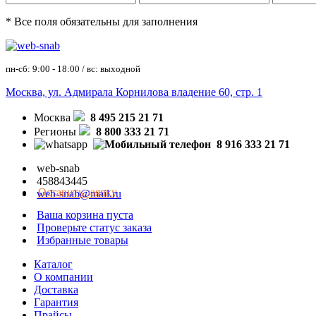
* Все поля обязательны для заполнения
пн-сб: 9:00 - 18:00 / вс: выходной
Москва, ул. Адмирала Корнилова владение 60, стр. 1
Москва
8 495 215 21 71
Регионы
8 800 333 21 71
8 916 333 21 71
web-snab
458843445
Оставить заявку
web-snab@mail.ru
Ваша корзина пуста
Проверьте статус заказа
Избранные товары
Каталог
О компании
Доставка
Гарантия
Прайсы