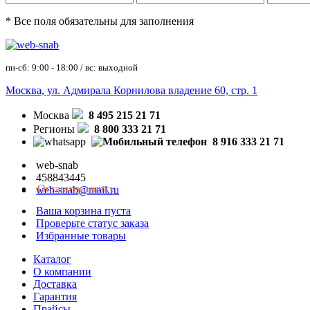
* Все поля обязательны для заполнения
пн-сб: 9:00 - 18:00 / вс: выходной
Москва, ул. Адмирала Корнилова владение 60, стр. 1
Москва
8 495 215 21 71
Регионы
8 800 333 21 71
8 916 333 21 71
web-snab
458843445
Оставить заявку
web-snab@mail.ru
Ваша корзина пуста
Проверьте статус заказа
Избранные товары
Каталог
О компании
Доставка
Гарантия
Прайсы